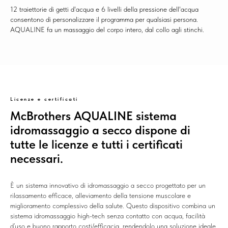
12 traiettorie di getti d'acqua e 6 livelli della pressione dell'acqua
consentono di personalizzare il programma per qualsiasi persona.
AQUALINE fa un massaggio del corpo intero, dal collo agli stinchi.
Licenze e certificati
McBrothers AQUALINE sistema
idromassaggio a secco dispone di
tutte le licenze e tutti i certificati
necessari.
È un sistema innovativo di idromassaggio a secco progettato per un
rilassamento efficace, alleviamento della tensione muscolare e
miglioramento complessivo della salute. Questo dispositivo combina un
sistema idromassaggio high-tech senza contatto con acqua, facilità
d’uso e buono rapporto costi/efficacia, rendendolo una soluzione ideale